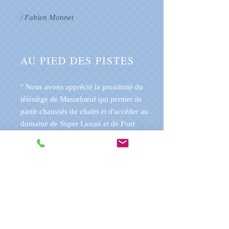
/ Fabien Monnet
AU PIED DES PISTES
" Nous avons apprécié la proximité du
télésiège de Massebœuf qui permet de
partir chaussés du chalet et d'accéder au
domaine de Super Lioran et de Font
d'Alagnon. La navette pour mener les
enfants à l'école de ski est près pratique.
Le chalet est très spacieux et bien
équipé "
/ Aurore de Fleurian